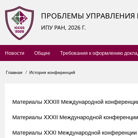
Перейти
ПРОБЛЕМЫ УПРАВЛЕНИЯ 
к
основному
ИПУ РАН, 2026 Г.
содержанию
Новости
Общее
Требования к оформлению докла
Main
navigation
Главная
История конференций
Строка
навигации
Материалы XXXIII Международной конференции
Материалы XXXII Международной конференции
Материалы XXXI Международной конференции 